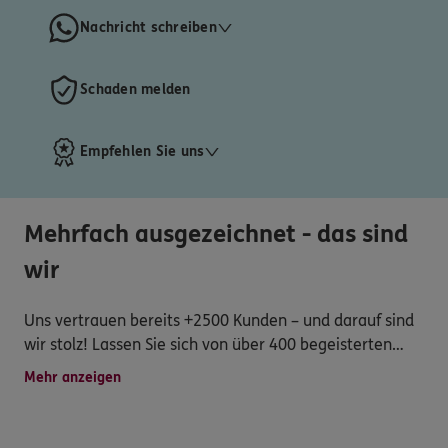
Nachricht schreiben
Schaden melden
Empfehlen Sie uns
Mehrfach ausgezeichnet - das sind
wir
Uns vertrauen bereits +2500 Kunden – und darauf sind
wir stolz! Lassen Sie sich von über 400 begeisterten
Kundenstimmen auf Google und ProvenExpert
Mehr anzeigen
überzeugen, die uns in den Jahren 2022, 2023, 2024
und 2025 zum TOP-Dienstleister gemacht haben.
Erleben Sie selbst, was es bedeutet, ein zufriedener