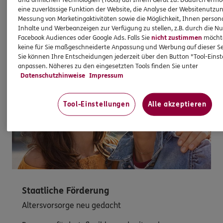
und ähnlichen Technologien (Tools) auf Ihrem Gerät zu. Dadurch ermö
eine zuverlässige Funktion der Website, die Analyse der Websitenutzun
Entdecken Sie die neusten Aktionen
Messung von Marketingaktivitäten sowie die Möglichkeit, Ihnen persona
Inhalte und Werbeanzeigen zur Verfügung zu stellen, z.B. durch die N
Facebook Audiences oder Google Ads. Falls Sie
nicht zustimmen
möchten
keine für Sie maßgeschneiderte Anpassung und Werbung auf dieser Se
Sie können Ihre Entscheidungen jederzeit über den Button "Tool-Eins
anpassen. Näheres zu den eingesetzten Tools finden Sie unter
Datenschutzhinweise
Impressum
Tool-Einstellungen
Alle akzeptieren
Staatliche Förderung
Altersvorsorge neu gedacht