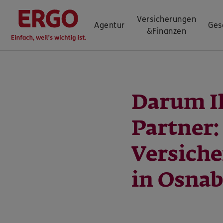
Versicherungen
Agentur
Ges
&
Finanzen
Darum I
Partner
Versich
in Osna