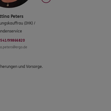
ttina
Peters
ungskauffrau (IHK) /
ndenservice
0541/99866820
na.peters@ergo.de
icherungen und Vorsorge.