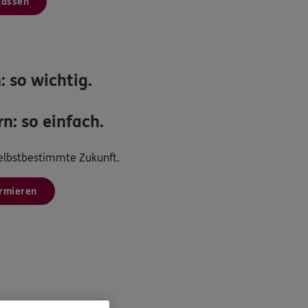
lassen
: so wichtig.
n: so einfach.
 selbstbestimmte Zukunft.
ormieren