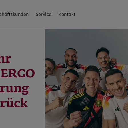
chäftskunden
Service
Kontakt
hr
: ERGO
erung
brück