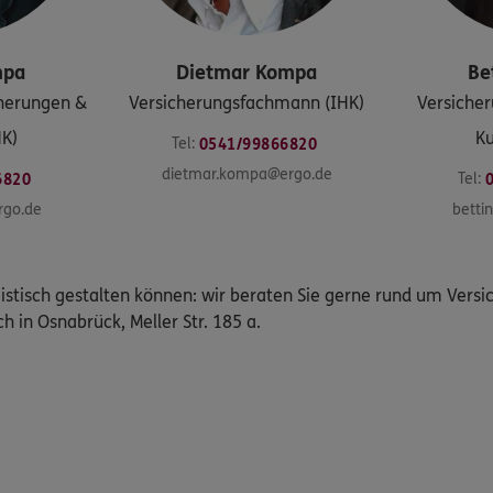
mpa
Dietmar
Kompa
Be
herungen &
Versicherungsfachmann (IHK)
Versicher
HK)
Ku
Tel:
0541/99866820
dietmar.kompa@ergo.de
Tel:
6820
rgo.de
betti
istisch gestalten können: wir beraten Sie gerne rund um Vers
ch in Osnabrück, Meller Str. 185 a.