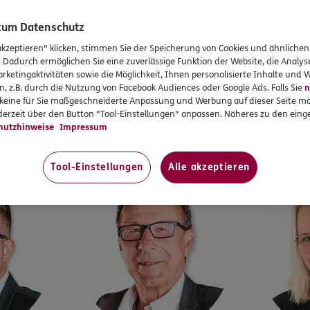
UNSERE OFFIZIELLE DFB-SEITE
 zum Datenschutz
Mehr zu unseren DFB-Partnerschaften
akzeptieren" klicken, stimmen Sie der Speicherung von Cookies und ähnlichen
. Dadurch ermöglichen Sie eine zuverlässige Funktion der Website, die Analy
rketingaktivitäten sowie die Möglichkeit, Ihnen personalisierte Inhalte und
n, z.B. durch die Nutzung von Facebook Audiences oder Google Ads. Falls Sie
n
Mehr zum DFB
r keine für Sie maßgeschneiderte Anpassung und Werbung auf dieser Seite mö
WIR SIND FÜR SIE DA
erzeit über den Button "Tool-Einstellungen" anpassen. Näheres zu den einge
hutzhinweise
Impressum
um Osnabrück
ERGO Generalagentur Phil
Tool-Einstellungen
Alle akzeptieren