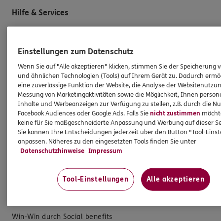
Hilfe & Services
E-Mail schreiben
Einstellungen zum Datenschutz
Schaden melden
Wenn Sie auf "Alle akzeptieren" klicken, stimmen Sie der Speicherung 
Erstkontaktinformationen
und ähnlichen Technologien (Tools) auf Ihrem Gerät zu. Dadurch ermö
eine zuverlässige Funktion der Website, die Analyse der Websitenutzun
EU-Offenlegungsvereinbarung
Messung von Marketingaktivitäten sowie die Möglichkeit, Ihnen persona
Datenverarbeitung
Inhalte und Werbeanzeigen zur Verfügung zu stellen, z.B. durch die N
Facebook Audiences oder Google Ads. Falls Sie
nicht zustimmen
möchten
keine für Sie maßgeschneiderte Anpassung und Werbung auf dieser Se
Das könnte Sie auch interessieren
Sie können Ihre Entscheidungen jederzeit über den Button "Tool-Eins
anpassen. Näheres zu den eingesetzten Tools finden Sie unter
Datenschutzhinweise
Impressum
Unsere Agentur
Referenzen
Tool-Einstellungen
Alle akzeptieren
Standorte
Sponsoring
Win-Win durch Social benefits