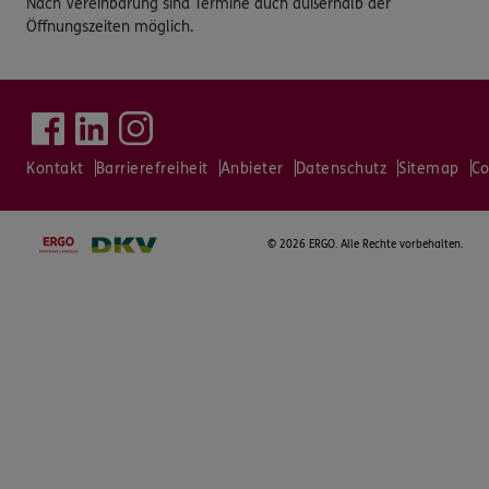
Nach Vereinbarung sind Termine auch außerhalb der
Öffnungszeiten möglich.
Kontakt
Barrierefreiheit
Anbieter
Datenschutz
Sitemap
Co
©
2026 ERGO. Alle Rechte vorbehalten.