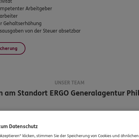
ivität
 kompetenter Arbeitgeber
arbeiter
ner Gehaltserhöhung
ebsausgaben von der Steuer absetzbar
icherung
UNSER TEAM
m am Standort
ERGO Generalagentur Phi
 zum Datenschutz
akzeptieren" klicken, stimmen Sie der Speicherung von Cookies und ähnlichen