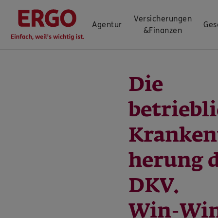
Versicherungen
Agentur
Ges
&
Finanzen
Die
betriebl
Kranken
herung 
DKV.
Win-Win