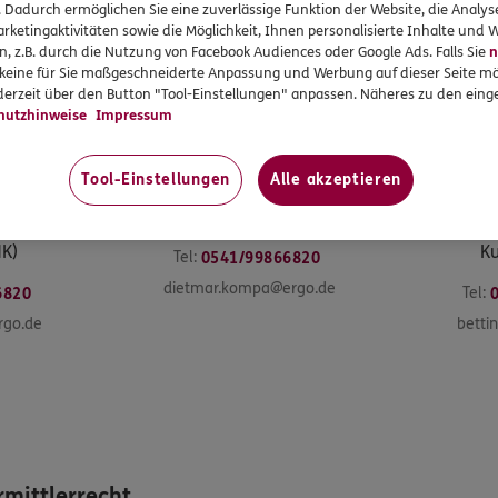
. Dadurch ermöglichen Sie eine zuverlässige Funktion der Website, die Analy
rketingaktivitäten sowie die Möglichkeit, Ihnen personalisierte Inhalte und
n, z.B. durch die Nutzung von Facebook Audiences oder Google Ads. Falls Sie
n
r keine für Sie maßgeschneiderte Anpassung und Werbung auf dieser Seite mö
erzeit über den Button "Tool-Einstellungen" anpassen. Näheres zu den einge
hutzhinweise
Impressum
Tool-Einstellungen
Alle akzeptieren
mpa
Dietmar
Kompa
Be
herungen &
Versicherungsfachmann (IHK)
Versicher
HK)
Ku
Tel:
0541/99866820
dietmar.kompa@ergo.de
Tel:
6820
rgo.de
betti
mittlerrecht