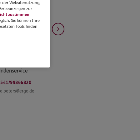
se der Websitenutzung,
 Werbeanzeigen zur
icht zustimmen
glich. Sie können Ihre
setzten Tools finden
ttina
Peters
ungskauffrau (IHK) /
ndenservice
0541/99866820
na.peters@ergo.de