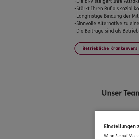
-Die bKV steigert Ihre Attrakt
-Stärkt Ihren Ruf als sozial
-Langfristige Bindung der Mit
-Sinnvolle Alternative zu ei
-Die Beiträge sind als Betri
Betriebliche Krankenvers
Unser Tea
Einstellungen
Wenn Sie auf "Alle 