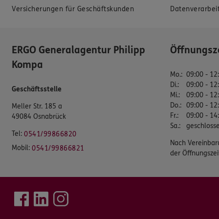
Versicherungen für Geschäftskunden
Datenverarbei
ERGO Generalagentur Philipp
Öffnungsz
Kompa
Mo.
:
09:00 - 12
Di.
:
09:00 - 12
Geschäftsstelle
Mi.
:
09:00 - 12
Do.
:
09:00 - 12
Meller Str. 185 a
Fr.
:
09:00 - 14
49084 Osnabrück
Sa.
:
geschloss
Tel:
0541/99866820
Nach Vereinbar
Mobil:
0541/99866821
der Öffnungszei