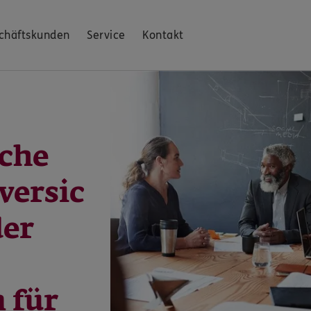
chäftskunden
Service
Kontakt
iche
versic
der
 für