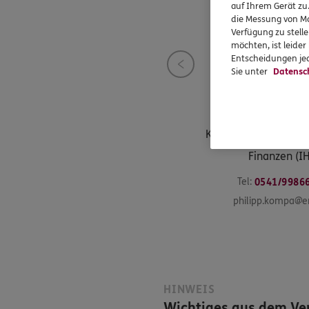
auf Ihrem Gerät zu
die Messung von Ma
Verfügung zu stelle
möchten, ist leide
Entscheidungen jed
Sie unter
Datensc
Philipp
Ko
Kaufmann für Versic
Finanzen (I
Tel:
0541/9986
philipp.kompa@e
HINWEIS
Wichtiges aus dem Ver