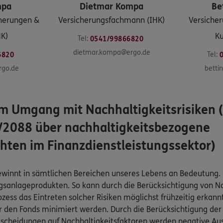
mpa
Dietmar
Kompa
Be
herungen &
Versicherungsfachmann (IHK)
Versicher
HK)
Ku
Tel:
0541/99866820
dietmar.kompa@ergo.de
Tel:
6820
rgo.de
betti
m Umgang mit Nachhaltigkeitsrisiken 
2088 über nachhaltigkeitsbezogene
hten im Finanzdienstleistungssektor)
innt in sämtlichen Bereichen unseres Lebens an Bedeutung. Di
gsanlageprodukten. So kann durch die Berücksichtigung von Na
ss das Eintreten solcher Risiken möglichst frühzeitig erkann
r den Fonds minimiert werden. Durch die Berücksichtigung der
scheidungen auf Nachhaltigkeitsfaktoren werden negative Au