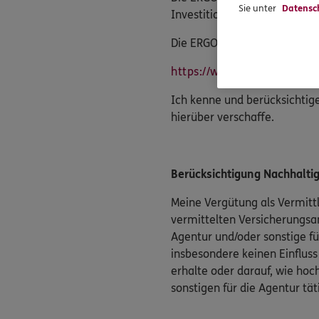
Sie unter
Datensc
Investitionsentscheidungen 
Die ERGO Vorsorge Lebensvers
https://www.ergo.com/de/
Ich kenne und berücksichtig
hierüber verschaffe.
Berücksichtigung Nachhaltigk
Meine Vergütung als Vermittl
vermittelten Versicherungsan
Agentur und/oder sonstige fü
insbesondere keinen Einfluss
erhalte oder darauf, wie hoch
sonstigen für die Agentur tä