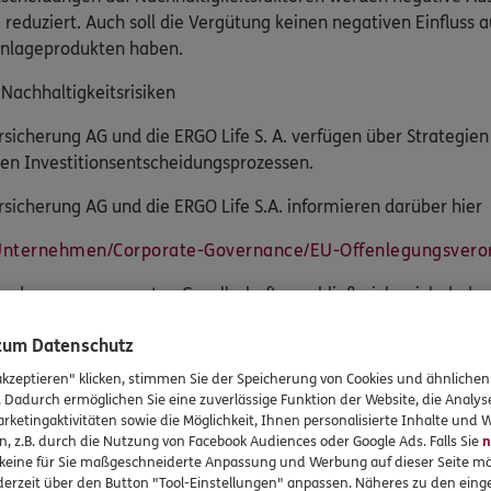
reduziert. Auch soll die Vergütung keinen negativen Einfluss a
anlageprodukten haben.
achhaltigkeitsrisiken
sicherung AG und die ERGO Life S. A. verfügen über Strategien
hren Investitionsentscheidungsprozessen.
sicherung AG und die ERGO Life S.A. informieren darüber hier
Unternehmen/Corporate-Governance/EU-Offenlegungsvero
g der zuvor genannten Gesellschaften schließe ich mich dadurc
rsicherungsanlageprodukte der genannten Unternehmen berück
 zum Datenschutz
einer Beratung miteinschließe. Dadurch ist gewährleistet, da
 empfohlen werden, bei denen die dargestellten Strategien um
akzeptieren" klicken, stimmen Sie der Speicherung von Cookies und ähnlichen
tegien und berücksichtige sie im Rahmen meiner Versicherung
. Dadurch ermöglichen Sie eine zuverlässige Funktion der Website, die Analy
rketingaktivitäten sowie die Möglichkeit, Ihnen personalisierte Inhalte und
f Nachhaltigkeitsfaktoren
n, z.B. durch die Nutzung von Facebook Audiences oder Google Ads. Falls Sie
n
r keine für Sie maßgeschneiderte Anpassung und Werbung auf dieser Seite mö
erzeit über den Button "Tool-Einstellungen" anpassen. Näheres zu den einge
sicherung AG und die ERGO Life S. A berücksichtigen nachteil