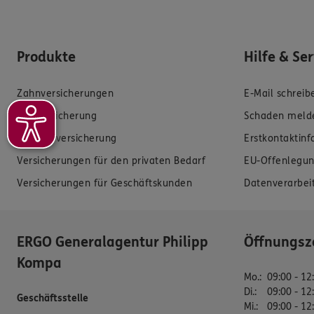
Produkte
Hilfe & Se
Zahnversicherungen
E-Mail schreib
Kfz-Versicherung
Schaden meld
Krankenversicherung
Erstkontaktin
Versicherungen für den privaten Bedarf
EU-Offenlegun
Versicherungen für Geschäftskunden
Datenverarbei
ERGO Generalagentur Philipp
Öffnungsz
Kompa
Mo.
:
09:00 - 12
Di.
:
09:00 - 12
Geschäftsstelle
Mi.
:
09:00 - 12