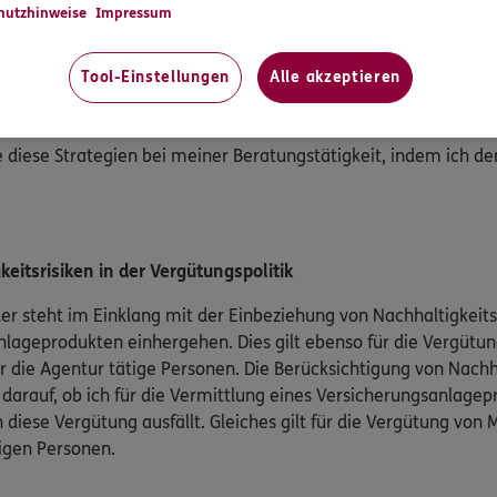
hutzhinweise
Impressum
auf Nachhaltigkeitsfaktoren im Rahmen ihrer Nachhaltigkeitsst
icherung AG und die ERGO Life S.A. informieren darüber ausfü
Tool-Einstellungen
Alle akzeptieren
Unternehmen/Corporate-Governance/EU-Offenlegungsvero
e diese Strategien bei meiner Beratungstätigkeit, indem ich 
eitsrisiken in der Vergütungspolitik
er steht im Einklang mit der Einbeziehung von Nachhaltigkeitsr
lageprodukten einhergehen. Dies gilt ebenso für die Vergütun
r die Agentur tätige Personen. Die Berücksichtigung von Nachha
 darauf, ob ich für die Vermittlung eines Versicherungsanlage
 diese Vergütung ausfällt. Gleiches gilt für die Vergütung von 
tigen Personen.