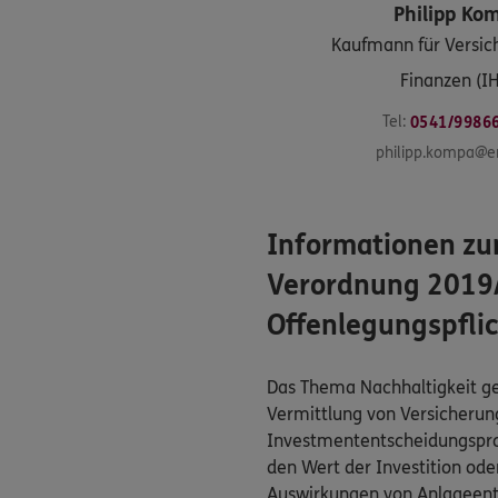
Philipp
Ko
Kaufmann für Versic
Finanzen (I
Tel:
0541/9986
philipp.kompa@e
Informationen zu
Verordnung 2019/
Offenlegungspflic
Das Thema Nachhaltigkeit gew
Vermittlung von Versicherun
Investmententscheidungsproze
den Wert der Investition ode
Auswirkungen von Anlageent