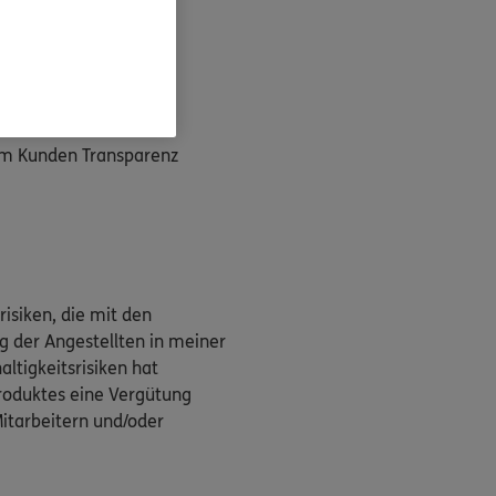
rategien.
hrlich hier
rdnung
dem Kunden Transparenz
isiken, die mit den
g der Angestellten in meiner
ltigkeitsrisiken hat
produktes eine Vergütung
Mitarbeitern und/oder