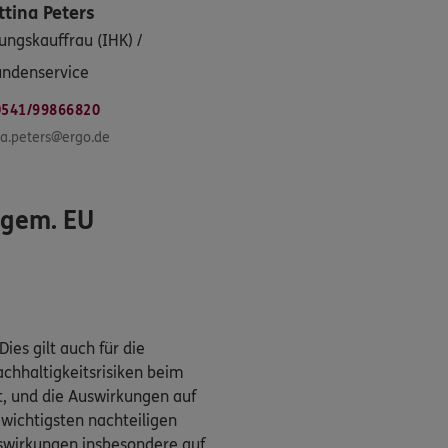
ttina
Peters
ungskauffrau (IHK) /
ndenservice
0541/99866820
na.peters@ergo.de
(gem. EU
es gilt auch für die
chhaltigkeitsrisiken beim
t, und die Auswirkungen auf
 wichtigsten nachteiligen
swirkungen insbesondere auf