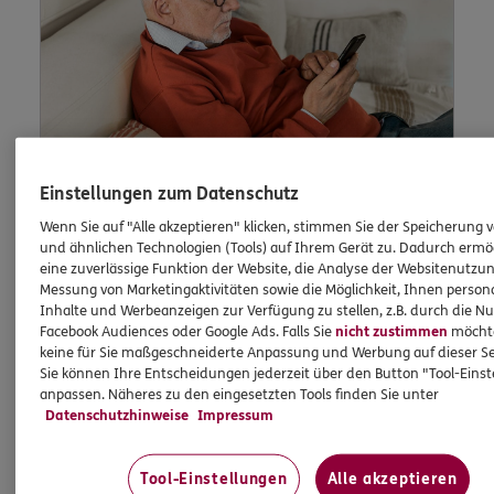
Einstellungen zum Datenschutz
Wenn Sie auf "Alle akzeptieren" klicken, stimmen Sie der Speicherung 
Lob und Beschwerden
und ähnlichen Technologien (Tools) auf Ihrem Gerät zu. Dadurch ermö
eine zuverlässige Funktion der Website, die Analyse der Websitenutzun
Messung von Marketingaktivitäten sowie die Möglichkeit, Ihnen persona
Inhalte und Werbeanzeigen zur Verfügung zu stellen, z.B. durch die N
Waren Sie zufrieden mit uns? Oder waren Sie
Facebook Audiences oder Google Ads. Falls Sie
nicht zustimmen
möchten
einmal nicht zufrieden? Dann können Sie uns
keine für Sie maßgeschneiderte Anpassung und Werbung auf dieser Se
dies hier schildern.
Sie können Ihre Entscheidungen jederzeit über den Button "Tool-Eins
anpassen. Näheres zu den eingesetzten Tools finden Sie unter
Datenschutzhinweise
Impressum
Jetzt informieren
Tool-Einstellungen
Alle akzeptieren