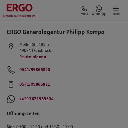
Mobil
WhatsApp
Menü
ERGO Generalagentur Philipp Kompa
Meller Str. 185 a
49084
Osnabrück
Route planen
0541/99866820
0541/99866821
+4917621989604
Öffnungszeiten
Mo.
:
09:00 - 12:30 und 13:30 - 17:00