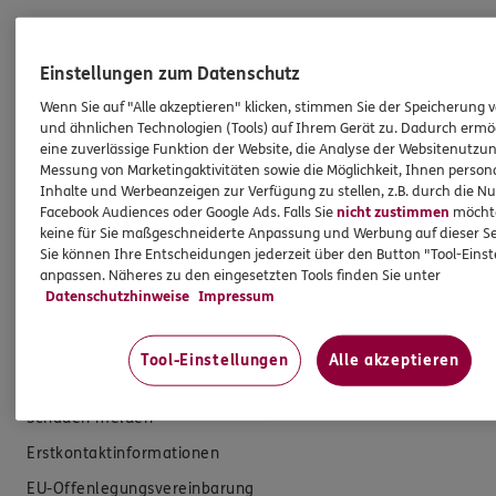
Produkte
Einstellungen zum Datenschutz
Wenn Sie auf "Alle akzeptieren" klicken, stimmen Sie der Speicherung 
Zahnversicherungen
und ähnlichen Technologien (Tools) auf Ihrem Gerät zu. Dadurch ermö
eine zuverlässige Funktion der Website, die Analyse der Websitenutzun
Kfz-Versicherung
Messung von Marketingaktivitäten sowie die Möglichkeit, Ihnen persona
Inhalte und Werbeanzeigen zur Verfügung zu stellen, z.B. durch die N
Krankenversicherung
Facebook Audiences oder Google Ads. Falls Sie
nicht zustimmen
möchten
Versicherungen für den privaten Bedarf
keine für Sie maßgeschneiderte Anpassung und Werbung auf dieser Se
Sie können Ihre Entscheidungen jederzeit über den Button "Tool-Eins
Versicherungen für Geschäftskunden
anpassen. Näheres zu den eingesetzten Tools finden Sie unter
Datenschutzhinweise
Impressum
Hilfe & Services
Tool-Einstellungen
Alle akzeptieren
E-Mail schreiben
Schaden melden
Erstkontaktinformationen
EU-Offenlegungsvereinbarung