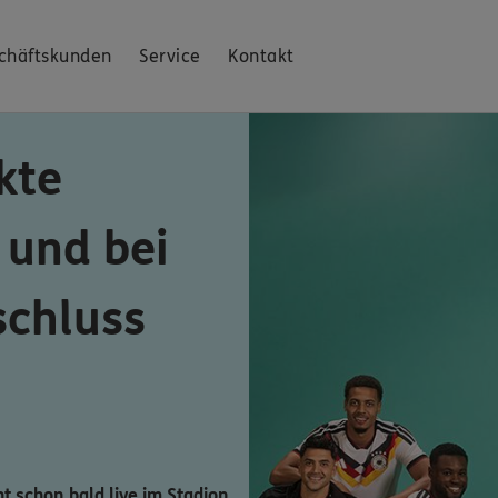
chäftskunden
Service
Kontakt
kte
 und bei
schluss
ht schon bald live im Stadion