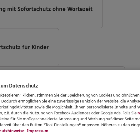
ng mit Sofortschutz ohne Wartezeit
rtschutz für Kinder
ng (DKV Deutsche Krankenversicherung AG)
 zum Datenschutz
akzeptieren" klicken, stimmen Sie der Speicherung von Cookies und ähnlichen
. Dadurch ermöglichen Sie eine zuverlässige Funktion der Website, die Analy
rketingaktivitäten sowie die Möglichkeit, Ihnen personalisierte Inhalte und
n, z.B. durch die Nutzung von Facebook Audiences oder Google Ads. Falls Sie
n
r keine für Sie maßgeschneiderte Anpassung und Werbung auf dieser Seite mö
ng mit Implantaten
erzeit über den Button "Tool-Einstellungen" anpassen. Näheres zu den einge
hutzhinweise
Impressum