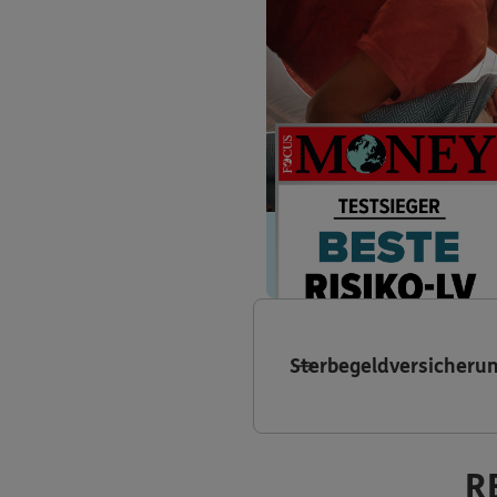
Sterbegeldversicheru
R