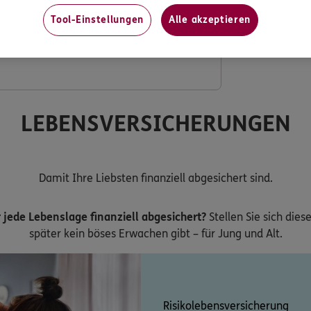
Tool-Einstellungen
Alle akzeptieren
ng mit verdoppeltem Festzuschuss
LEBENSVERSICHERUNGEN
Damit Ihre Liebsten finanziell abgesichert sind.
 jede Lebenslage finanziell abgesichert?
Stellen Sie sich dies
später kein böses Erwachen gibt – für Jung und Alt.
Risikolebensversicherung