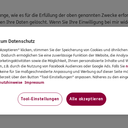
ge, wie es für die Erfüllung der oben genannten Zwecke erfor
n Ihre Daten gelöscht. Wenn Sie Ihre Einwilligung bei mir wid
Ihre personenbezogenen Interessentendaten zu Werbezwecken 
 nach Ablauf von sechs Monaten, es sei denn, Sie kontaktiere
 zum Datenschutz
einer Agentur betreut werden, verarbeite ich neben den Kund
akzeptieren" klicken, stimmen Sie der Speicherung von Cookies und ähnlichen
. Dadurch ermöglichen Sie eine zuverlässige Funktion der Website, die Analy
rketingaktivitäten sowie die Möglichkeit, Ihnen personalisierte Inhalte und
n, z.B. durch die Nutzung von Facebook Audiences oder Google Ads. Falls Sie
n
r keine für Sie maßgeschneiderte Anpassung und Werbung auf dieser Seite mö
erzeit über den Button "Tool-Einstellungen" anpassen. Näheres zu den einge
ogenen Daten
hutzhinweise
Impressum
n
Tool-Einstellungen
Alle akzeptieren
ufbewahrungspflichten bestehen