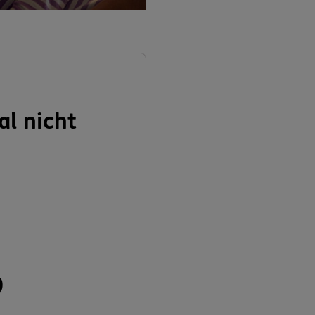
al nicht
n
0