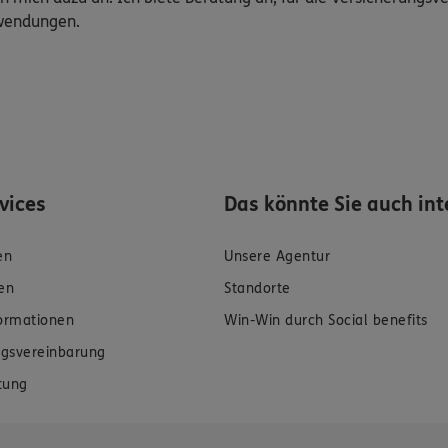
uwendungen.
rvices
Das könnte Sie auch int
en
Unsere Agentur
en
Standorte
formationen
Win-Win durch Social benefits
gsvereinbarung
tung