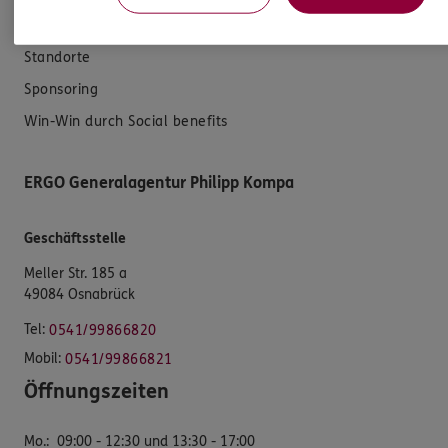
Referenzen
Standorte
Sponsoring
Win-Win durch Social benefits
ERGO Generalagentur Philipp Kompa
Geschäftsstelle
Meller Str. 185 a
49084 Osnabrück
Tel:
0541/99866820
Mobil:
0541/99866821
Öffnungszeiten
Mo.
:
09:00 - 12:30 und 13:30 - 17:00