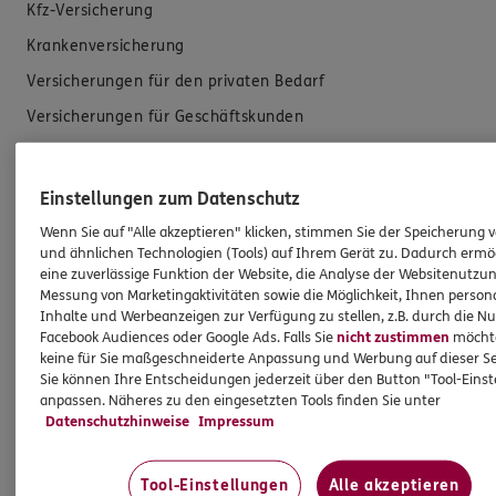
Kfz-Versicherung
Krankenversicherung
Versicherungen für den privaten Bedarf
Versicherungen für Geschäftskunden
Hilfe & Services
Einstellungen zum Datenschutz
E-Mail schreiben
Wenn Sie auf "Alle akzeptieren" klicken, stimmen Sie der Speicherung 
und ähnlichen Technologien (Tools) auf Ihrem Gerät zu. Dadurch ermö
Schaden melden
eine zuverlässige Funktion der Website, die Analyse der Websitenutzun
Messung von Marketingaktivitäten sowie die Möglichkeit, Ihnen persona
Erstkontaktinformationen
Inhalte und Werbeanzeigen zur Verfügung zu stellen, z.B. durch die N
Facebook Audiences oder Google Ads. Falls Sie
nicht zustimmen
möchten
EU-Offenlegungsvereinbarung
keine für Sie maßgeschneiderte Anpassung und Werbung auf dieser Se
Datenverarbeitung
Sie können Ihre Entscheidungen jederzeit über den Button "Tool-Eins
anpassen. Näheres zu den eingesetzten Tools finden Sie unter
Datenschutzhinweise
Impressum
Das könnte Sie auch interessieren
Tool-Einstellungen
Alle akzeptieren
Unsere Agentur