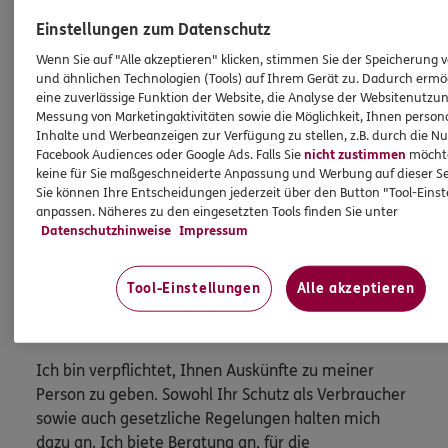
Versicherungen & Finanzen
Einstellungen zum Datenschutz
(IHK)
Wenn Sie auf "Alle akzeptieren" klicken, stimmen Sie der Speicherung 
und ähnlichen Technologien (Tools) auf Ihrem Gerät zu. Dadurch ermö
Tel:
0541/99866820
eine zuverlässige Funktion der Website, die Analyse der Websitenutzun
Messung von Marketingaktivitäten sowie die Möglichkeit, Ihnen persona
philipp.kompa@ergo.de
Inhalte und Werbeanzeigen zur Verfügung zu stellen, z.B. durch die N
Facebook Audiences oder Google Ads. Falls Sie
nicht zustimmen
möchten
keine für Sie maßgeschneiderte Anpassung und Werbung auf dieser Se
Sie können Ihre Entscheidungen jederzeit über den Button "Tool-Eins
Mehr
anpassen. Näheres zu den eingesetzten Tools finden Sie unter
Datenschutzhinweise
Impressum
HINWEIS
Tool-Einstellungen
Alle akzeptieren
Wichtiges aus dem Vermittlerrecht
Ich bin verpflichtet, Ihnen Auskünfte zu meiner
Person zu geben. Sowohl Ihr Schutz als Verbraucher
sowie auch gesetzliche Regelungen halten mich
dazu an. Ich biete Beratung an, für die