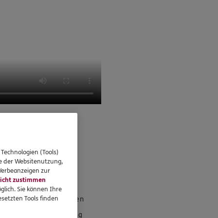
 Technologien (Tools)
se der Websitenutzung,
 Werbeanzeigen zur
eressieren
icht zustimmen
glich. Sie können Ihre
setzten Tools finden
Referenzen
Sponsoring