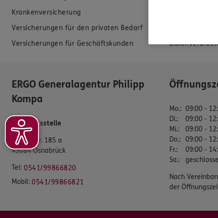
Krankenversicherung
Erstkontaktin
Versicherungen für den privaten Bedarf
EU-Offenlegun
Versicherungen für Geschäftskunden
Datenverarbei
ERGO Generalagentur Philipp
Öffnungsz
Kompa
Mo.
:
09:00 - 12
Di.
:
09:00 - 12
Geschäftsstelle
Mi.
:
09:00 - 12
Do.
:
09:00 - 12
Meller Str. 185 a
Fr.
:
09:00 - 14
49084 Osnabrück
Sa.
:
geschloss
Tel:
0541/99866820
Nach Vereinbar
Mobil:
0541/99866821
der Öffnungszei