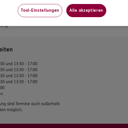
formationen
Win-Win durch Social benefits
Tool-Einstellungen
Alle akzeptieren
gsvereinbarung
tung
eiten
:30 und 13:30 - 17:00
:30 und 13:30 - 17:00
:30 und 13:30 - 17:00
:30 und 13:30 - 17:00
:00
en
ung sind Termine auch außerhalb
ten möglich.