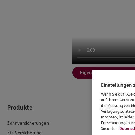
Eigenen Weihnachtsfilm e
Einstellungen
Wenn Sie auf "Alle 
auf Ihrem Gerät zu
die Messung von Ma
Produkte
Hilfe & Se
Verfügung zu stelle
möchten, ist leide
Entscheidungen jed
Zahnversicherungen
E-Mail schreib
Sie unter
Datensc
Kfz-Versicherung
Schaden meld