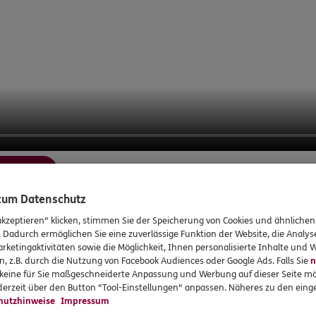
rstellen
 zum Datenschutz
akzeptieren" klicken, stimmen Sie der Speicherung von Cookies und ähnlichen
. Dadurch ermöglichen Sie eine zuverlässige Funktion der Website, die Analy
rketingaktivitäten sowie die Möglichkeit, Ihnen personalisierte Inhalte und
rvices
Das könnte Sie auch int
n, z.B. durch die Nutzung von Facebook Audiences oder Google Ads. Falls Sie
n
r keine für Sie maßgeschneiderte Anpassung und Werbung auf dieser Seite mö
erzeit über den Button "Tool-Einstellungen" anpassen. Näheres zu den einge
en
Unsere Agentur
hutzhinweise
Impressum
en
Standorte