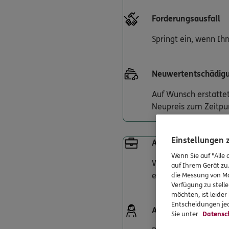
Forderungsausfall
Springt ein, wenn Ih
Neuwertentschädig
Auf Wunsch erstatte
Neupreis zum Zeitpu
Einstellungen
Amts- und Diensthaf
Wenn Sie auf "Alle 
Was, wenn Sie als B
auf Ihrem Gerät zu
ein. Und kümmert si
die Messung von Ma
Verfügung zu stelle
möchten, ist leide
Entscheidungen jed
Alleinstehende Fam
Sie unter
Datensc