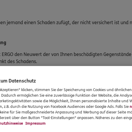
nen jemand einen Schaden zufügt, der nicht versichert ist und
ung
t ERGO den Neuwert der von Ihnen beschädigten Gegenstände b
nkt des Schadens.
 zum Datenschutz
tpflicht
akzeptieren" klicken, stimmen Sie der Speicherung von Cookies und ähnlichen
eamter oder Bediensteter im öffentlichen Dienst jemandem sc
. Dadurch ermöglichen Sie eine zuverlässige Funktion der Website, die Analy
ch um mögliche Regressansprüche Ihres Dienstherrn.
rketingaktivitäten sowie die Möglichkeit, Ihnen personalisierte Inhalte und
n, z.B. durch die Nutzung von Facebook Audiences oder Google Ads. Falls Sie
n
r keine für Sie maßgeschneiderte Anpassung und Werbung auf dieser Seite mö
erzeit über den Button "Tool-Einstellungen" anpassen. Näheres zu den einge
ilienangehörige
hutzhinweise
Impressum