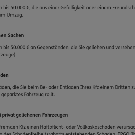
bis 50.000 €, die aus einer Gefälligkeit oder einem Freundscha
eim Umzug.
nen Sachen
 bis 50.000 € an Gegenständen, die Sie geliehen und versehen
rzeuge).
äden
äden, die Sie beim Be- oder Entladen Ihres Kfz einem Dritten zu
 geparktes Fahrzeug rollt.
 privat geliehenen Fahrzeugen
remden Kfz einen Haftpflicht- oder Vollkaskoschaden verursa
ng des Schadenfreiheitsrabatts entstehenden Schaden. ERGO ü