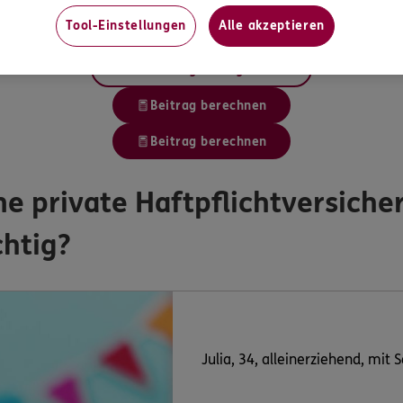
mit Ihnen in einem Haushalt, in einem Pflegeheim oder in einer
Dann können Sie ihn mitversichern.
Tool-Einstellungen
Alle akzeptieren
Alle Leistungen vergleichen
Beitrag berechnen
Beitrag berechnen
ine private Haftpflichtversich
htig?
Julia, 34, alleinerziehend, mit 