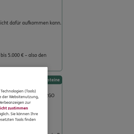
 nicht dafür aufkommen kann.
is 5.000 € – also den
Optionale Bausteine
 Technologien (Tools)
haden? Dann springt ERGO
se der Websitenutzung,
 Werbeanzeigen zur
icht zustimmen
glich. Sie können Ihre
setzten Tools finden