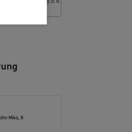
 ähnlichen Einrichtung (z. B.
erung
Sohn Mika, 8