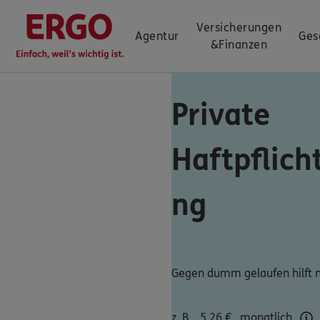
Versicherungen
Agentur
Ges
&
Finanzen
Private
Haftpflich
ng
Gegen dumm gelaufen hilft n
z. B.
5,26
€
monatlich