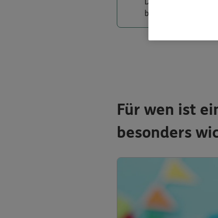
Der Angehörige lebt 
betreutes Wohnen)? 
Für wen ist e
besonders wic